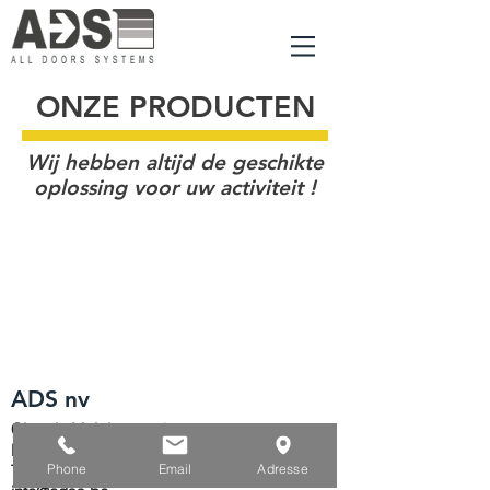
ONZE PRODUCTEN
Wij hebben altijd de geschikte
oplossing voor uw activiteit !
ADS nv
Chemin Malplaquet, 3
B-7822 Ghislenghien - Ath
Phone
Email
Adresse
Tel:
+32 (0)68 55 20 55