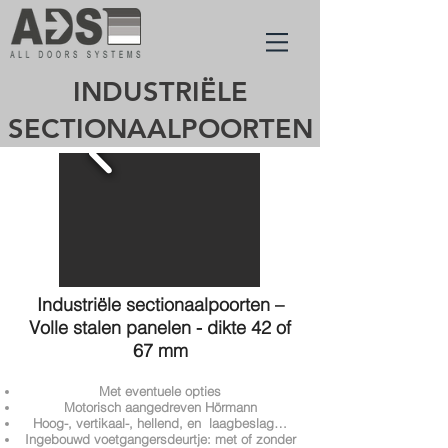
INDUSTRIËLE
SECTIONAALPOORTEN
Industriële sectionaalpoorten –
Volle stalen panelen - dikte 42 of
67 mm
Met eventuele opties
Motorisch aangedreven Hörmann
Hoog-, vertikaal-, hellend, en laagbeslag…
Ingebouwd voetgangersdeurtje: met of zonder