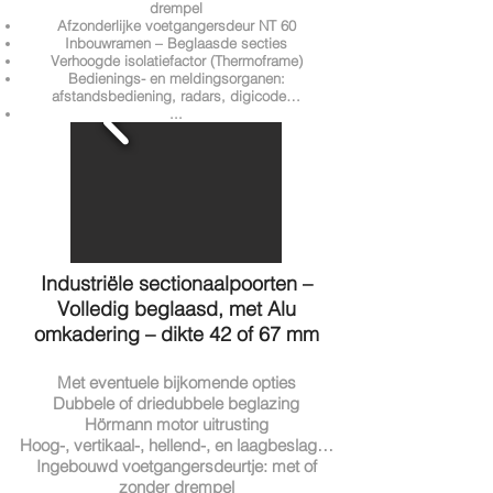
drempel
Afzonderlijke voetgangersdeur NT 60
Inbouwramen – Beglaasde secties
Verhoogde isolatiefactor (Thermoframe)
Bedienings- en meldingsorganen:
afstandsbediening, radars, digicode…
...
Industriële sectionaalpoorten –
Volledig beglaasd, met Alu
omkadering – dikte 42 of 67 mm
Met eventuele bijkomende opties
Dubbele of driedubbele beglazing
Hörmann motor uitrusting
Hoog-, vertikaal-, hellend-, en laagbeslag…
Ingebouwd voetgangersdeurtje: met of
zonder drempel