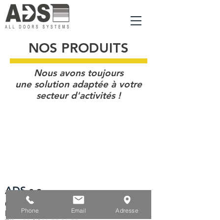
NOS PRODUITS
Nous avons toujours
une solution adaptée à votre
secteur d'activités !
ADS s.a.
Chemin Malplaquet, 3
Phone
Email
Adresse
B-7822 Ghislenghien - Ath