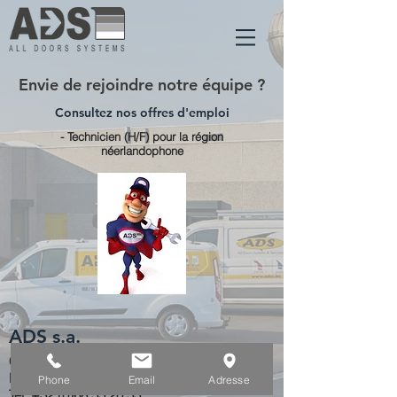
Envie de rejoindre notre équipe ?
Consultez nos offres d'emploi
- Technicien (H/F) pour la région
néerlandophone
ADS s.a.
Chemin Malplaquet, 3
B-7822 Ghislenghien - Ath
Phone
Email
Adresse
Tél:
+32 (0)68 55 20 55